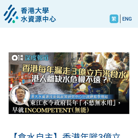
繁
ENG
【食水自主】香港年嘥3億立