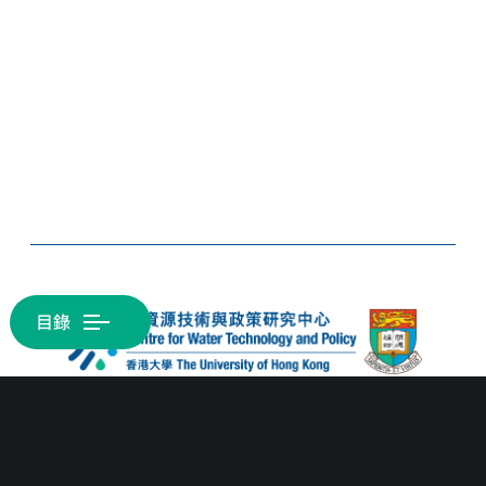
目錄
O
p
e
n
M
e
n
u