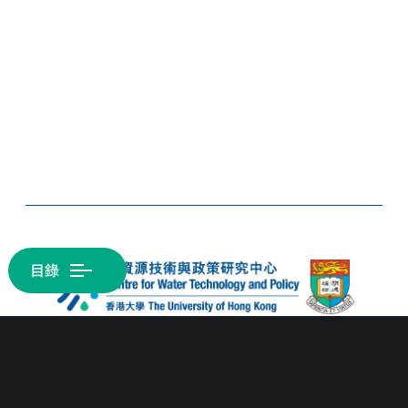
目錄
O
p
e
n
M
e
n
u